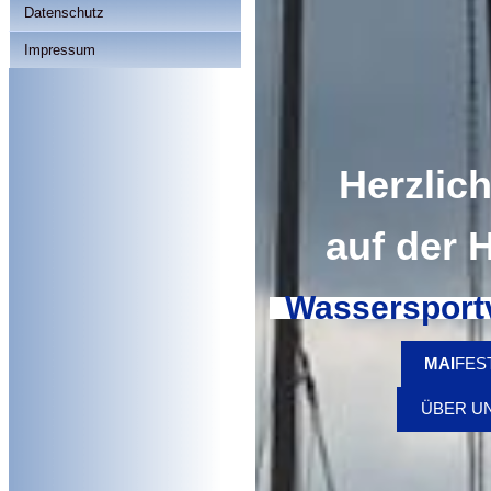
Datenschutz
Impressum
Herzlic
auf der
Wassersportv
MAI
FES
ÜBER U