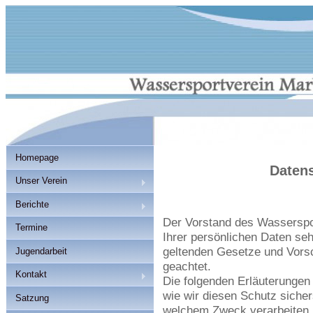
Homepage
Daten
Unser Verein
Berichte
Der Vorstand des Wasserspo
Termine
Ihrer persönlichen Daten seh
geltenden Gesetze und Vorsc
Jugendarbeit
geachtet.
Kontakt
Die folgenden Erläuterungen
wie wir diesen Schutz sicher
Satzung
welchem Zweck verarbeiten.