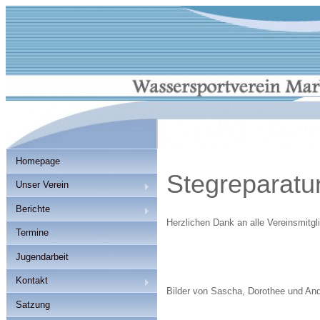
Homepage
Stegreparatu
Unser Verein
Berichte
Herzlichen Dank an alle Vereinsmitgli
Termine
Jugendarbeit
Kontakt
Bilder von Sascha, Dorothee und An
Satzung