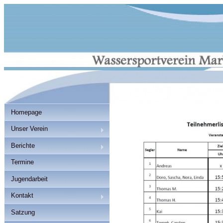
Homepage
Unser Verein
Berichte
Termine
Jugendarbeit
Kontakt
Satzung